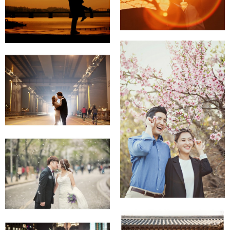
반포대교 잠수교
세빛둥둥섬 야간
능내역 + 반표대교
인천대공원