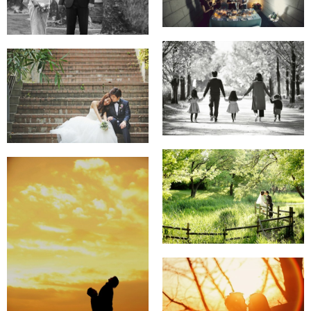
서울숲 도레미님
선유도공원
가족사진~♡
서울숲~김수민 신부님~♡
연세대학교+반포대교
데이트스냅~~♡
남산+하얏트+반포대교