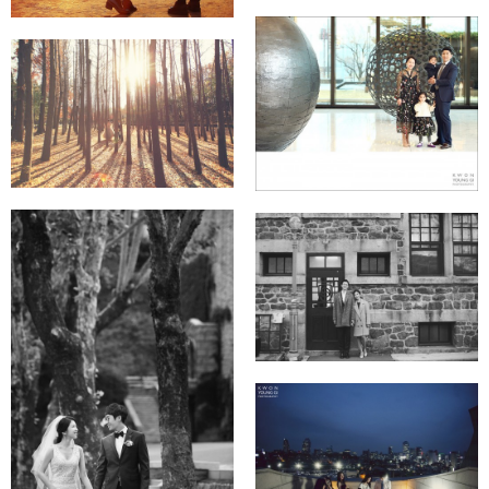
남산한옥마을 + 서울숲
63빌딩 파빌리온 돌잔치
~~★
세미웨딩+연세대학교
데이트스냅
송파중학교+북촌한옥마을
+연세대학교
리츠칼튼호텔
(브라이덜샤워)~♡