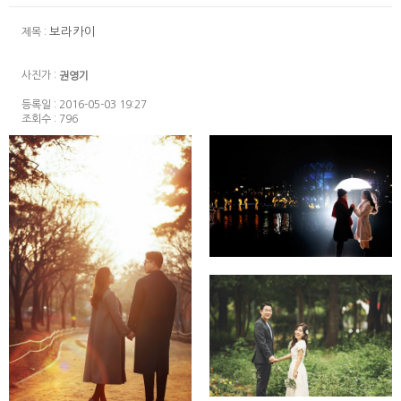
보라카이
제목 :
사진가 :
권영기
등록일 : 2016-05-03 19:27
조회수 : 796
데이트스냅+세미웨딩
세미웨딩+데이트스냅~^^
★세미웨딩촬영
+서울숲데이트스냅~★