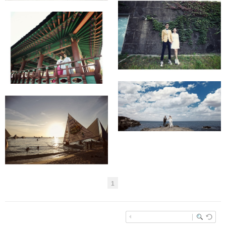
파주 헤이리 예술마을
명동성당 + 남산한옥마을
제주도
보라카이
1