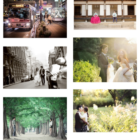
남산한옥마을
후쿠오카
고려대학교
★ 상해 데이트스냅 ★
서울숲
서울숲 + 가로수길