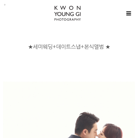
★세미웨딩+데이트스냅+본식앨범 ★