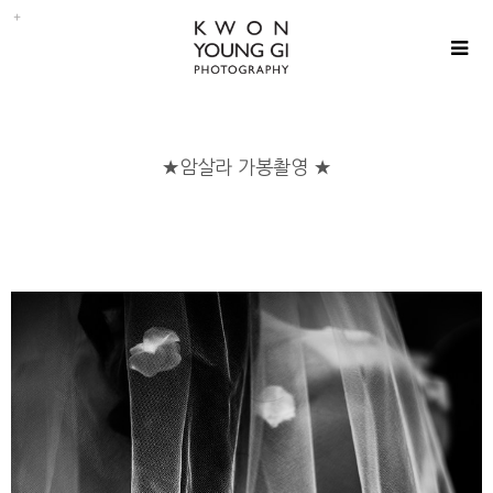
★암살라 가봉촬영 ★