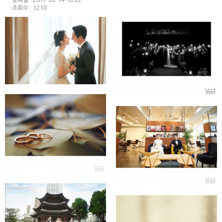
조회수 : 1218
★2024 sample★
★신도림 라마다호텔★
★소공동 롯데호텔★
★포시즌호텔★