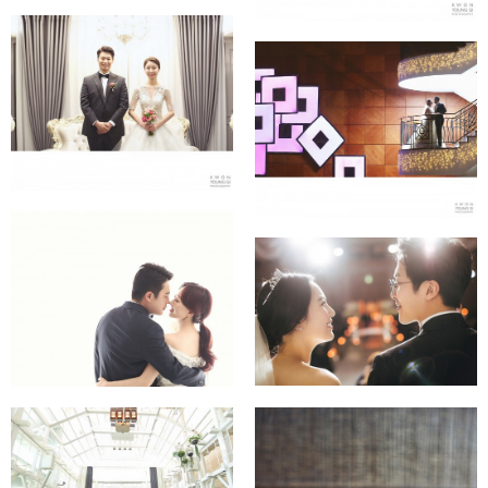
★웨딩시티 ★
★노보텔 ★
★세미웨딩+데이트스냅
+본식앨범 ★
★메리어트호텔 ★