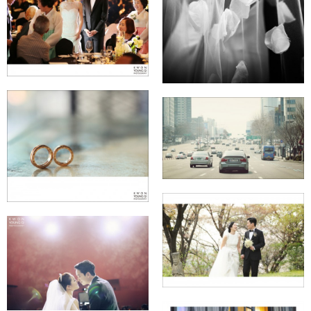
코엑스 인터콘티넨탈
호텔
인터컨티넨탈 서울
안산 아초원 황유식 ♡
코엑스
이윤선님~^^
서울대 교수회관 김상윤
♡ 서명희님
★sbs 장주은 아나운서
★~~^^ (플로팅
아일랜드)