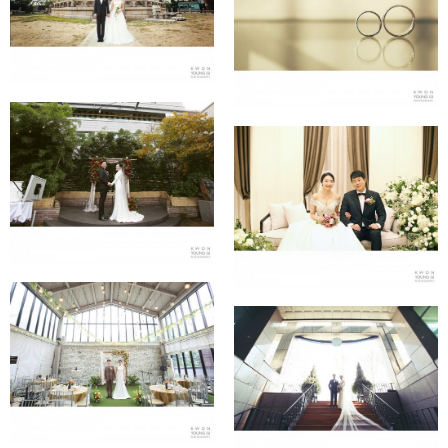
★웨스틴조선호텔★
★소공동 롯데호텔★
★ 베스트웨스턴호텔 ★
★더 컨벤션 ★
★이태원 보통드로제★
★노블발렌티 ★