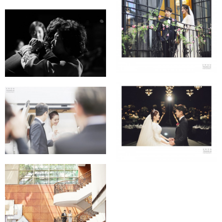
GD컨벤션
JK아트컨벤션 조수라
신부님~♡
2017 0305 (플로팅
63빌딩 그랜드볼룸
아일랜드) sbs장주은
김기현 ♡ 박소연님
아나운서
(김재박 감독님)
노보텔 앰배서더 강남