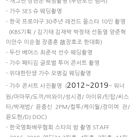
- 개그맨 정현돈 웨딩촬영 (무한도전 맴버)
- 가수 SES 슈 웨딩촬영
- 한국 프로야구 30주년 레전드 올스타 10인 촬영
(KBS기획 / 김기태 김재박 박정태 선동열 양준혁
이만수 이순철 장종훈 故장효조 한대화)
- 두산 베어스 최준석 선수 웨딩촬영
- 가수 패티김 글로벌 투어 콘서트 촬영
- 위대한탄생 가수 오병길 웨딩촬영
2012~2019
- 가수 콘서트 사진촬영 (
~ 워너
원/마마무/도끼/비와이/성시경/ 아이유/틴탑/씨스
타/박재범/ 윤종신 2PM/컬투/케이월/장미여 관/
윤도현/DJ DOC)
- 한국영화배우협회 스타의 밤 촬영 STAFF