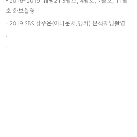
- 2016~2019 웨딩21 3월호, 4월호, 7월호, 11월
호 화보촬영
- 2019 SBS 장주은(아나운서,앵커) 본식웨딩촬영
.
.